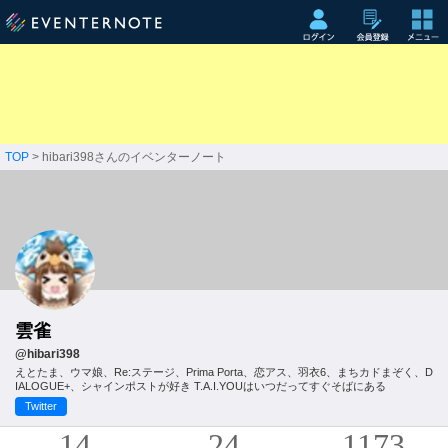
TOP
> hibari398さんのイベンターノート
雲雀
@hibari398
えとたま、ウマ娘、Re:ステージ、Prima Porta、恋アス、羽衣6、まちカドまぞく、D
IALOGUE+、シャインポストが好き T.A.I.YOUはいつだってすぐそばにある
Twitter
14
24
1173