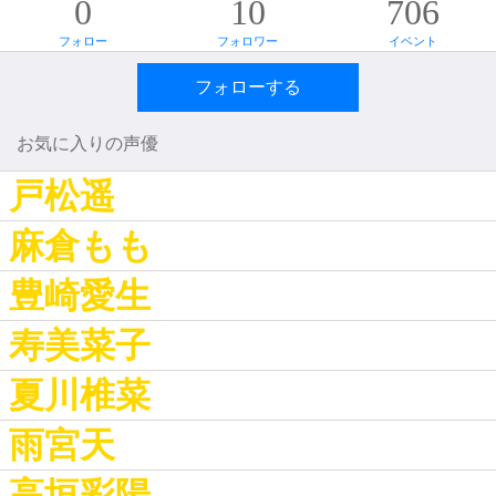
0
10
706
フォロー
フォロワー
イベント
フォローする
お気に入りの声優
戸松遥
麻倉もも
豊崎愛生
寿美菜子
夏川椎菜
雨宮天
高垣彩陽