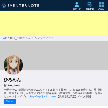
TOP
> hiro_menさんのイベンターノート
ひろめん
@hiro_men
声優/ゲーム(鳴潮ガチ勢)/アニメ/アイドル好き｜最推し→TrySail(麻倉もも、夏川椎
菜、雨宮天)｜推し→スフィア(戸松遥/寿美菜子/豊崎愛生)/乃木坂46/小倉唯｜所属→
ミューレ｜ツイプロ→
http://twpf.jp/hiro_men
【次回参戦予定】イベノ参照
Twitter