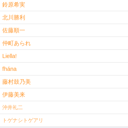
鈴原希実
北川勝利
佐藤順一
仲町あられ
Liella!
fhána
藤村鼓乃美
伊藤美来
沖井礼二
トゲナシトゲアリ