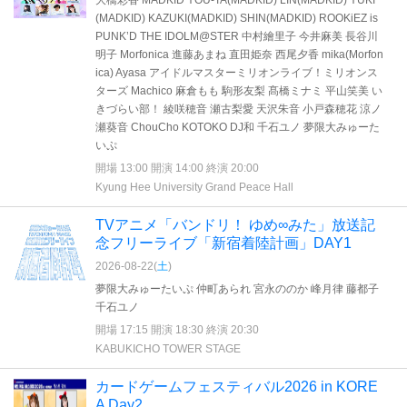
大橋彩香 MADKID YOU-TA(MADKID) LIN(MADKID) YUKI
(MADKID) KAZUKI(MADKID) SHIN(MADKID) ROOKiEZ is
PUNK’D THE IDOLM@STER 中村繪里子 今井麻美 長谷川
明子 Morfonica 進藤あまね 直田姫奈 西尾夕香 mika(Morfon
ica) Ayasa アイドルマスターミリオンライブ！ミリオンス
ターズ Machico 麻倉もも 駒形友梨 髙橋ミナミ 平山笑美 い
きづらい部！ 綾咲穂音 瀬古梨愛 天沢朱音 小戸森穂花 涼ノ
瀬葵音 ChouCho KOTOKO DJ和 千石ユノ 夢限大みゅーた
いぷ
開場 13:00 開演 14:00 終演 20:00
Kyung Hee University Grand Peace Hall
TVアニメ「バンドリ！ ゆめ∞みた」放送記
念フリーライブ「新宿着陸計画」DAY1
2026-08-22(
土
)
夢限大みゅーたいぷ 仲町あられ 宮永ののか 峰月律 藤都子
千石ユノ
開場 17:15 開演 18:30 終演 20:30
KABUKICHO TOWER STAGE
カードゲームフェスティバル2026 in KORE
A Day2