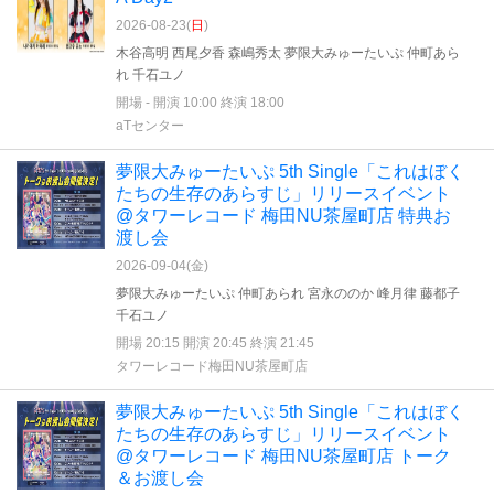
2026-08-23(
日
)
木谷高明 西尾夕香 森嶋秀太 夢限大みゅーたいぷ 仲町あら
れ 千石ユノ
開場 - 開演 10:00 終演 18:00
aTセンター
夢限大みゅーたいぷ 5th Single「これはぼく
たちの生存のあらすじ」リリースイベント
@タワーレコード 梅田NU茶屋町店 特典お
渡し会
2026-09-04(
金
)
夢限大みゅーたいぷ 仲町あられ 宮永ののか 峰月律 藤都子
千石ユノ
開場 20:15 開演 20:45 終演 21:45
タワーレコード梅田NU茶屋町店
夢限大みゅーたいぷ 5th Single「これはぼく
たちの生存のあらすじ」リリースイベント
@タワーレコード 梅田NU茶屋町店 トーク
＆お渡し会