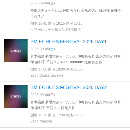
2026-09-04(
金
)
夢限大みゅーたいぷ 仲町あられ 宮永ののか 峰月律 藤都子
千石ユノ
開場 18:45 開演 19:15 終演 20:15
タワーレコード梅田NU茶屋町店
BM-ECHOES FESTIVAL 2026 DAY1
2026-09-05(
土
)
青木陽菜 夢限大みゅーたいぷ 仲町あられ 宮永ののか 峰月
律 藤都子 千石ユノ RealRomantic 進藤あまね
開場 17:00 開演 18:00 終演 21:00
Zepp Osaka Bayside
BM-ECHOES FESTIVAL 2026 DAY2
2026-09-06(
日
)
青木陽菜 夢限大みゅーたいぷ 仲町あられ 宮永ののか 峰月
律 藤都子 千石ユノ 西尾夕香
開場 16:30 開演 17:30 終演 20:30
Zepp Nagoya