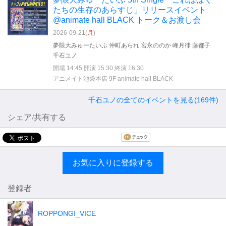
たちの生存のあらすじ」リリースイベント
@animate hall BLACK トーク＆お渡し会
2026-09-21(
月
)
夢限大みゅーたいぷ 仲町あられ 宮永ののか 峰月律 藤都子
千石ユノ
開場 14:45 開演 15:30 終演 16:30
アニメイト池袋本店 9F animate hall BLACK
千石ユノの全てのイベントを見る(169件)
シェア/共有する
お気に入りに登録する
登録者
ROPPONGI_VICE