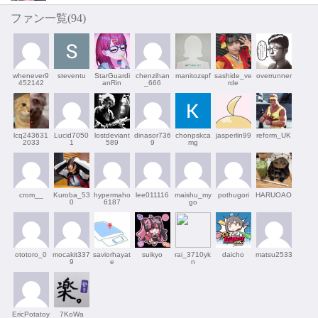
ファン一覧(
94
)
whenever9
steventu
StarGuardi
chenzihan
manitozspf
sashide_ve
overrunner
452142
anRin
_666
rde
lcq243631
Lucid7050
lostdeviant
dinasor736
chonpskca
jasperlin99
reform_UK
2033
1
589
9
mg
crom__
Kuroba_53
hypermaho
lee011116
maishu_my
pothugori
HARUOAO
0
6187
go
ototoro_0
mocakit337
saviorhayat
suikyo
rai_3710yk
daicho
matsu2533
9
e
n
EricPotatoy
7KoWa