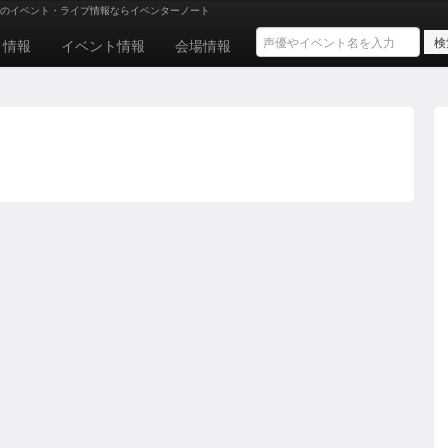
のイベント・ライブ情報ならイベンターノート
ト情報
イベント情報
会場情報