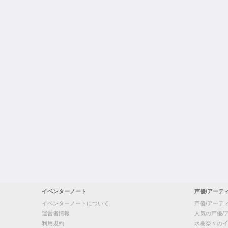
イベンターノート
声優/アーテ
イベンターノートについて
声優/アーテ
運営者情報
人気の声優/
利用規約
水樹奈々のイ