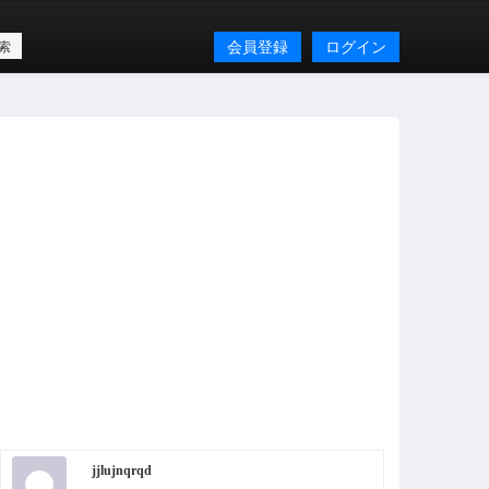
会員登録
ログイン
jjlujnqrqd