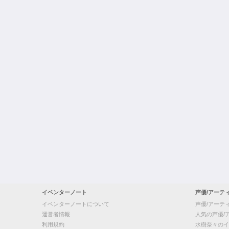
イベンターノート
声優/アーテ
イベンターノートについて
声優/アーテ
運営者情報
人気の声優/
利用規約
水樹奈々のイ