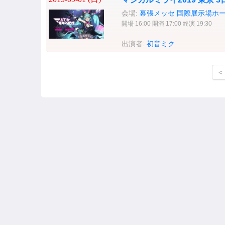
会場:
幕張メッセ 国際展示場ホ
開場 16:00 開演 17:00 終演 19:30
出演者:
初音ミク
<