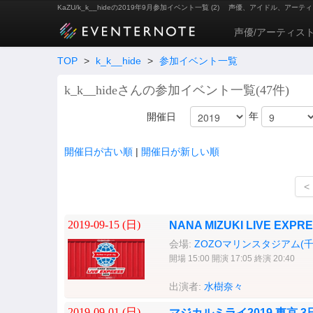
KaZU/k_k__hideの2019年9月参加イベント一覧 (2)
声優、アイドル、アーティ
声優/アーティス
TOP
>
k_k__hide
>
参加イベント一覧
k_k__hideさんの参加イベント一覧(47件)
年
開催日
開催日が古い順
|
開催日が新しい順
<
2019-09-15 (
日
)
NANA MIZUKI LIVE EXPRE
会場:
ZOZOマリンスタジアム(
開場 15:00 開演 17:05 終演 20:40
出演者:
水樹奈々
2019-09-01 (
日
)
マジカルミライ2019 東京 3日