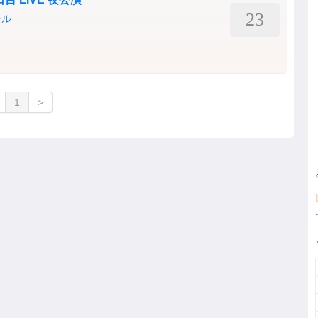
23
ール
1
>