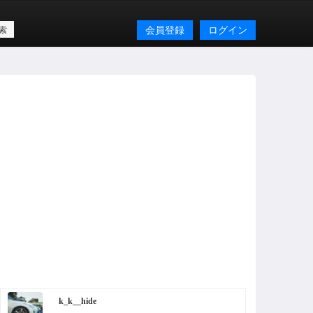
会員登録
ログイン
k_k__hide