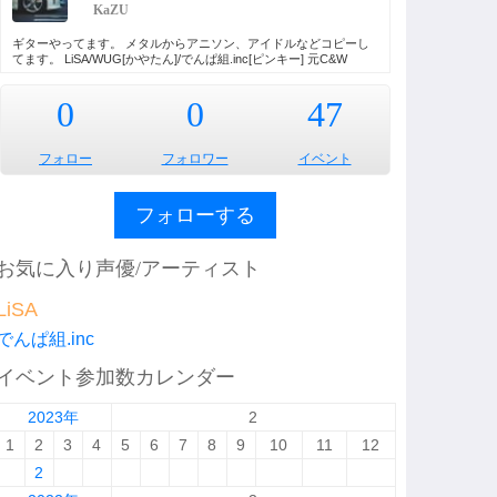
KaZU
ギターやってます。 メタルからアニソン、アイドルなどコピーし
てます。 LiSA/WUG[かやたん]/でんぱ組.inc[ピンキー] 元C&W
0
0
47
フォロー
フォロワー
イベント
フォローする
お気に入り声優/アーティスト
LiSA
でんぱ組.inc
イベント参加数カレンダー
2023年
2
1
2
3
4
5
6
7
8
9
10
11
12
2