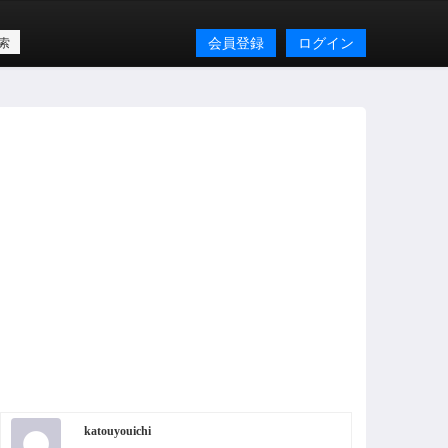
会員登録
ログイン
katouyouichi