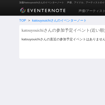
加藤/katouyouichiさんのイベンターノート
声優、アイドル、アーティストのイ
声優/アーティス
TOP
>
katouyouichiさんのイベンターノート
katouyouichiさんの参加予定イベント(近い順
katouyouichiさんの直近の参加予定イベントはありませ