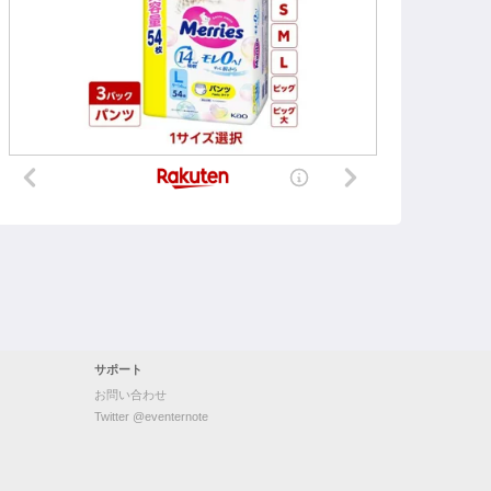
サポート
お問い合わせ
Twitter @eventernote