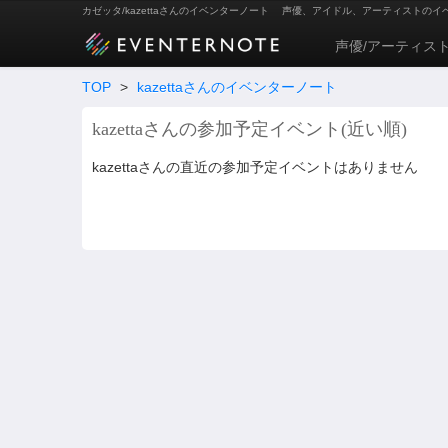
カゼッタ/kazettaさんのイベンターノート
声優、アイドル、アーティストのイ
声優/アーティス
TOP
>
kazettaさんのイベンターノート
kazettaさんの参加予定イベント(近い順)
kazettaさんの直近の参加予定イベントはありません