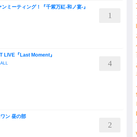
ァンミーティング！『千紫万紅-和ノ宴-』
1
ST LIVE『Last Moment』
4
HALL
.ワン 昼の部
2