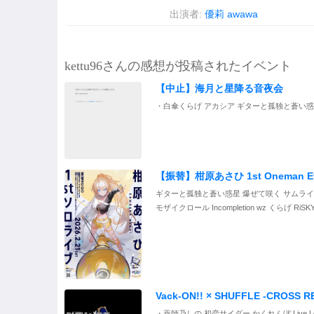
出演者:
優莉
awawa
kettu96さんの感想が投稿されたイベント
【中止】海月と星降る音夜会
・白傘くらげ アカシア ギターと孤独と蒼い惑
【振替】柑原あさひ 1st Oneman Ev
ギターと孤独と蒼い惑星 爆ぜて咲く サムライハー
モザイクロール Incompletion wz くらげ RiSKY 
Vack-ON!! × SHUFFLE -CROSS RE
・薬師乃しの 初恋サイダー かくれんぼ Live Loud, Di