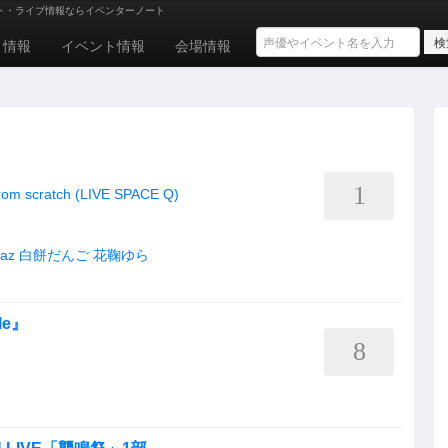
ト・ライブ情報ならイベンターノート
ト情報
イベント情報
会場情報
1
scratch (LIVE SPACE Q)
az
白餅だんご
花鞠ゆら
kle』
8