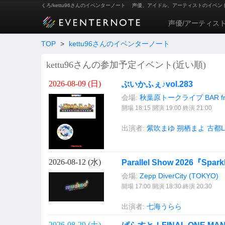
くろ/kettu96さんのイベンターノート
声優、アイドル、アーティストのイベン
声優/アーティス
TOP
>
kettu96さんのイベンターノート
kettu96さんの参加予定イベント(近い順)
2026-08-09 (
日
)
ぶいかふぇ♪vol.283
会場:
秋葉原トークライブ BAR from 
開場 18:15 開演 19:00 終演 21:00
出演者:
紫吹まゆ
朔栖まよ
古都L
2026-08-12 (
水
)
Parallel Show 2026『Spar
会場:
Zepp DiverCity (TOKYO)
開場 17:00 開演 18:30 終演 20:30
出演者:
七海うらら
2026-08-29 (
土
)