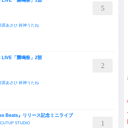
N LIVE「襲鳴祭」1部
5
柑原あさひ
鈴神うたね
N LIVE「襲鳴祭」2部
2
柑原あさひ
鈴神うたね
less Beats』リリース記念ミニライブ
1
TUP STUDIO