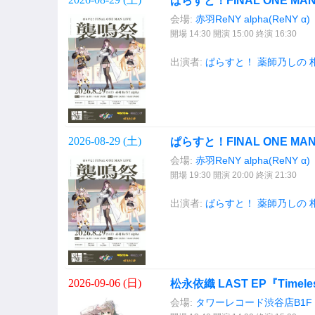
ぱらすと！FINAL ONE MA
会場:
赤羽ReNY alpha(ReNY α)
開場 14:30 開演 15:00 終演 16:30
出演者:
ぱらすと！
薬師乃しの
2026-08-29 (
土
)
ぱらすと！FINAL ONE MA
会場:
赤羽ReNY alpha(ReNY α)
開場 19:30 開演 20:00 終演 21:30
出演者:
ぱらすと！
薬師乃しの
2026-09-06 (
日
)
松永依織 LAST EP『Time
会場:
タワーレコード渋谷店B1F CU