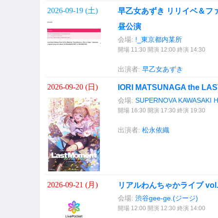
2026-09-19 (
土
)
早乙女あずき リリイベ＆フ
昼公演
会場:
!_東京都内某所
開場 11:30 開演 12:00 終演 14:30
出演者:
早乙女あずき
2026-09-20 (
日
)
IORI MATSUNAGA the LA
会場:
SUPERNOVA KAWASAKI 
開場 16:30 開演 17:30 終演 19:30
出演者:
松永依織
2026-09-21 (
月
)
リアルわんちゃかライブ vol
会場:
渋谷gee-ge.(ジージ)
開場 12:00 開演 12:30 終演 14:00