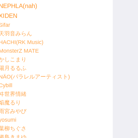
NEPHLA(nah)
XIDEN
Sifar
天羽音みらん
HACHI(RK Music)
MonsterZ MATE
かしこまり
陽月るるふ
NÄO(パラレルアーティスト)
Cybill
ヰ世界情緒
焔魔るり
雨宮みやび
yosumi
葉柳ちぐさ
拠鳥きまゆ