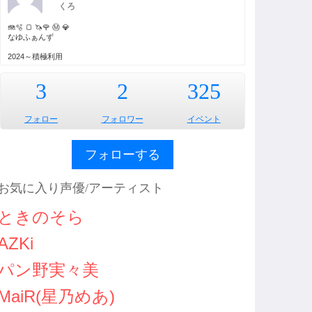
くろ
🪼🫧 🍞 🦄🌹 Ⓜ️ 💎
なゆふぁんず
2024～積極利用
3
2
325
フォロー
フォロワー
イベント
フォローする
お気に入り声優/アーティスト
ときのそら
AZKi
パン野実々美
MaiR(星乃めあ)