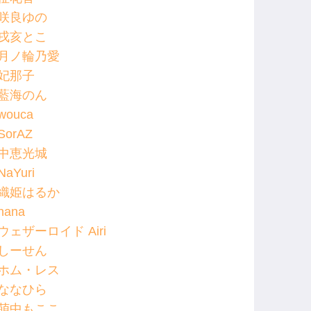
咲良ゆの
戌亥とこ
月ノ輪乃愛
妃那子
藍海のん
wouca
SorAZ
中恵光城
NaYuri
織姫はるか
hana
ウェザーロイド Airi
しーせん
ホム・レス
ななひら
萌中もここ