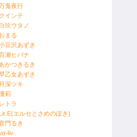
万鬼夜行
クインテ
白玖ウタノ
おまる
小豆沢あずき
百瀬ヒバナ
あかつきるき
早乙女あずき
月深ツキ
優莉
レトラ
Lir.E(エルセとさめのぽき)
音門るき
vα-liv