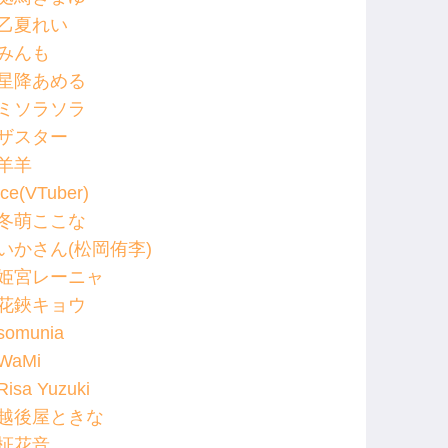
乙夏れい
みんも
星降あめる
ミソラソラ
ザスター
羊羊
ice(VTuber)
冬萌ここな
いかさん(松岡侑李)
姫宮レーニャ
花鋏キョウ
somunia
WaMi
Risa Yuzuki
越後屋ときな
柾花音