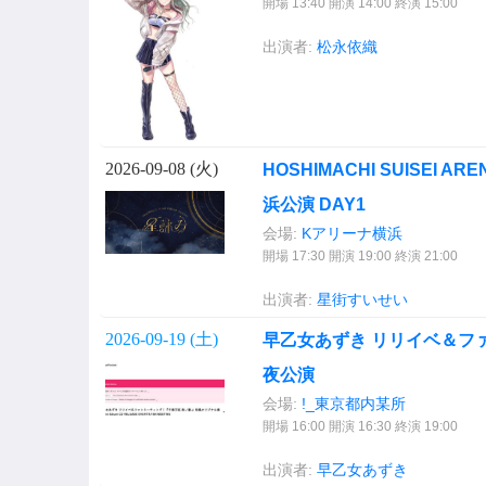
開場 13:40 開演 14:00 終演 15:00
出演者:
松永依織
2026-09-08 (
火
)
HOSHIMACHI SUISEI ARENA
浜公演 DAY1
会場:
Kアリーナ横浜
開場 17:30 開演 19:00 終演 21:00
出演者:
星街すいせい
2026-09-19 (
土
)
早乙女あずき リリイベ＆フ
夜公演
会場:
!_東京都内某所
開場 16:00 開演 16:30 終演 19:00
出演者:
早乙女あずき