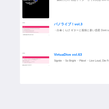
パノライブ！vol.3
・白傘くらげ ギターと孤独と蒼い惑星 Dont say l
VirtuaDive vol.63
Signite ・So Bright ・Piiixel ・Live Loud, Die