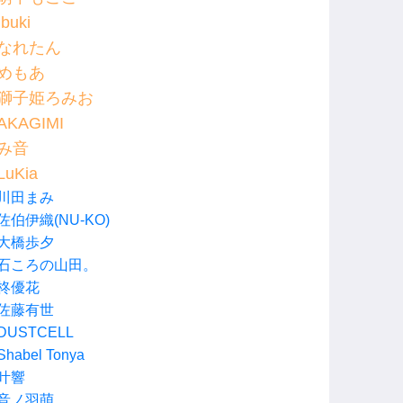
Ibuki
なれたん
めもあ
獅子姫ろみお
AKAGIMI
み音
LuKia
川田まみ
佐伯伊織(NU-KO)
大橋歩夕
石ころの山田。
柊優花
佐藤有世
DUSTCELL
Shabel Tonya
叶響
音ノ羽萌