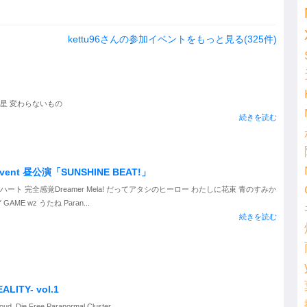
kettu96さんの参加イベントをもっと見る(325件)
星 変わらないもの
続きを読む
ent 昼公演「SUNSHINE BEAT!」
ト 完全感覚Dreamer Mela! だってアタシのヒーロー わたしに花束 青のすみか
GAME wz うたね Paran...
続きを読む
ALITY- vol.1
e Free Paranormal Cluster