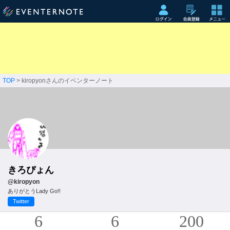
TOP
> kiropyonさんのイベンターノート
きろぴょん
@kiropyon
ありがとうLady Go!!
Twitter
6
6
200