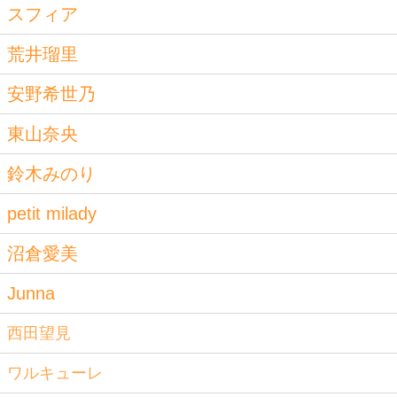
スフィア
荒井瑠里
安野希世乃
東山奈央
鈴木みのり
petit milady
沼倉愛美
Junna
西田望見
ワルキューレ