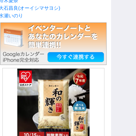
鈴木愛奈
大石昌良(オーイシマサヨシ)
水瀬いのり