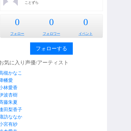
ことずら
0
0
0
フォロー
フォロワー
イベント
フォローする
お気に入り声優/アーティスト
高槻かなこ
降幡愛
小林愛香
伊波杏樹
斉藤朱夏
逢田梨香子
諏訪ななか
小宮有紗