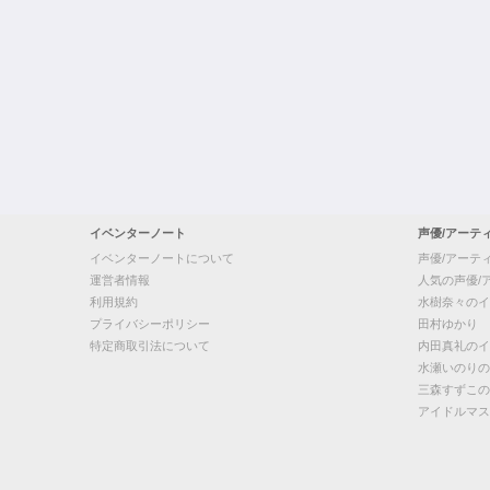
イベンターノート
声優/アーテ
イベンターノートについて
声優/アーテ
運営者情報
人気の声優/
利用規約
水樹奈々のイ
プライバシーポリシー
田村ゆかり
特定商取引法について
内田真礼のイ
水瀬いのりの
三森すずこの
アイドルマス