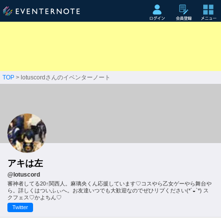
TOP
> lotuscordさんのイベンターノート
アキは左
@lotuscord
審神者してる20↑関西人。麻璃央くん応援しています♡コスやら乙女ゲーやら舞台や
ら。詳しくはついふぃへ。お友達いつでも大歓迎なのでぜひリプください(*´◒`*) ス
クフェス♡かよちん♡
Twitter