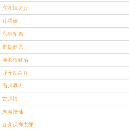
立花慎之介
芹澤優
永塚拓馬
野島健児
赤羽根健治
花守ゆみり
石川界人
古川慎
鳥海浩輔
森久保祥太郎