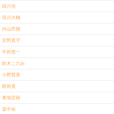
緑川光
浪川大輔
内山昂輝
宮野真守
中村悠一
鈴木このみ
小野賢章
梶裕貴
東地宏樹
畠中祐