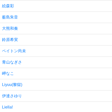
絵森彩
薮島朱音
大熊和奏
鈴原希実
ペイトン尚未
青山なぎさ
岬なこ
Liyuu(黎獄)
伊達さゆり
Liella!