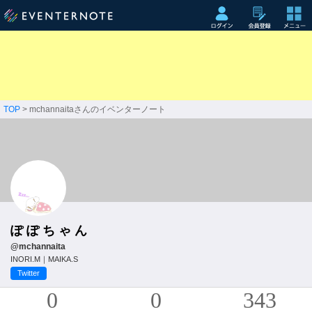
TOP
> mchannaitaさんのイベンターノート
ぽ ぽ ち ゃ ん
@mchannaita
INORI.M｜MAIKA.S
Twitter
0
0
343