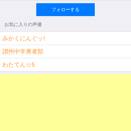
フォローする
お気に入りの声優
みかくにんぐッ!
讃州中学勇者部
わたてん☆5