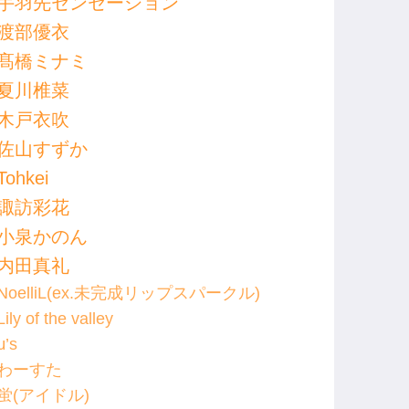
手羽先センセーション
渡部優衣
髙橋ミナミ
夏川椎菜
木戸衣吹
佐山すずか
Tohkei
諏訪彩花
小泉かのん
内田真礼
NoelliL(ex.未完成リップスパークル)
Lily of the valley
μ’s
わーすた
蛍(アイドル)