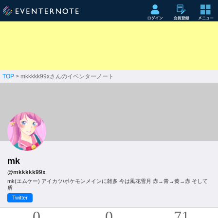
TOP
> mkkkkk99xさんのイベンターノート
mk
@mkkkkk99x
mk(エムケー) アイカツ/ポケモンメインに雑多 今は風花雪月 赤→青→黄→赤 そして
盾
Twitter
0
0
71