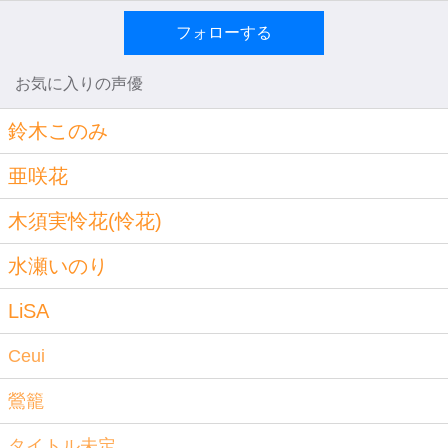
フォローする
お気に入りの声優
鈴木このみ
亜咲花
木須実怜花(怜花)
水瀬いのり
LiSA
Ceui
鶯籠
タイトル未定