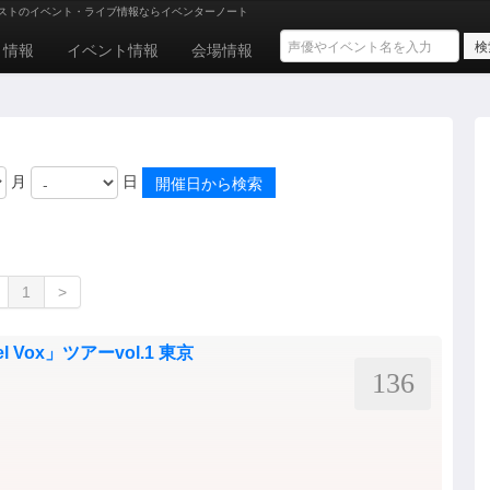
ストのイベント・ライブ情報ならイベンターノート
ト情報
イベント情報
会場情報
月
日
1
>
el Vox」ツアーvol.1 東京
136