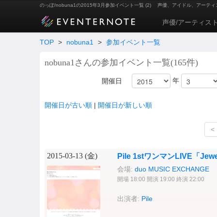
のっぽ/nobuna1の2015年3月参加イベント一覧 (2)
声優、アイドル、アーティ
声優/アーティス
TOP
>
nobuna1
>
参加イベント一覧
nobuna1さんの参加イベント一覧(165件)
年
開催日
開催日が古い順
|
開催日が新しい順
<
2015-03-13 (
金
)
Pile 1stワンマンLIVE「Jew
会場:
duo MUSIC EXCHANGE
開場 18:00 開演 19:00 終演 22:00
出演者:
Pile