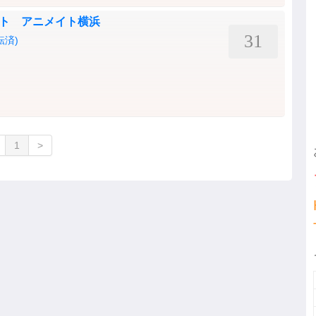
ベント アニメイト横浜
31
転済)
1
>