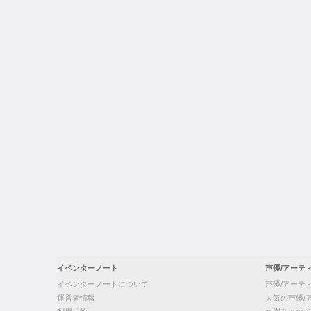
イベンターノート
声優/アーテ
イベンターノートについて
声優/アーテ
運営者情報
人気の声優/