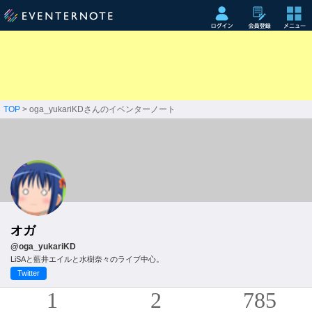
TOP
> oga_yukariKDさんのイベンターノート
オガ
@oga_yukariKD
LiSAと藍井エイルと水樹奈々のライブ中心。
Twitter
1
2
785