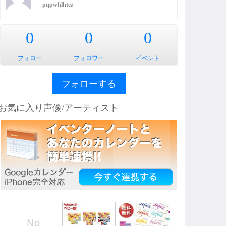
pqpwhlhtez
0
0
0
フォロー
フォロワー
イベント
フォローする
お気に入り声優/アーティスト