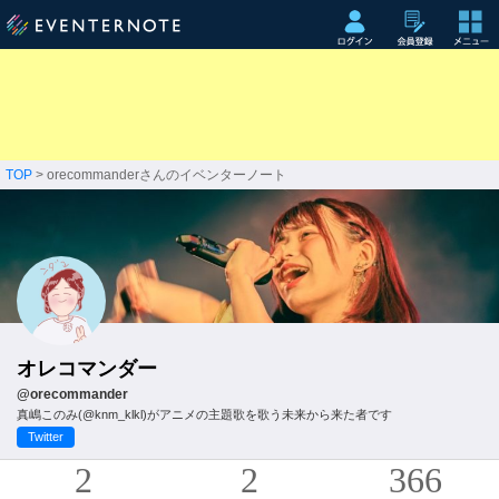
TOP
> orecommanderさんのイベンターノート
オレコマンダー
@orecommander
真嶋このみ(@knm_klkl)がアニメの主題歌を歌う未来から来た者です
Twitter
2
2
366