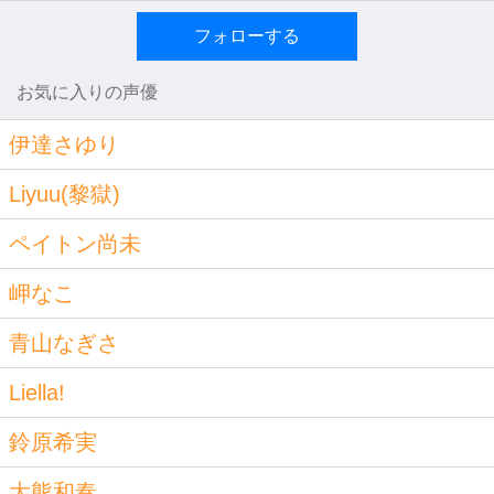
フォローする
お気に入りの声優
伊達さゆり
Liyuu(黎獄)
ペイトン尚未
岬なこ
青山なぎさ
Liella!
鈴原希実
大熊和奏