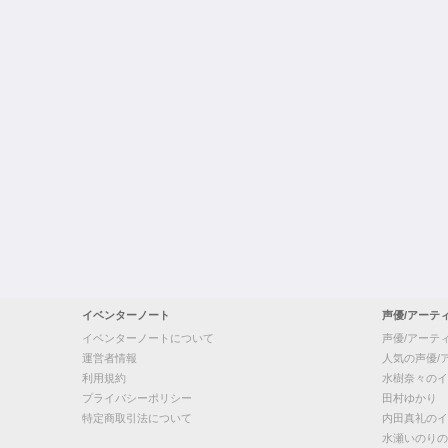
イベンターノート
声優/アーテ
イベンターノートについて
声優/アーテ
運営者情報
人気の声優/
利用規約
水樹奈々のイ
プライバシーポリシー
田村ゆかり
特定商取引法について
内田真礼のイ
水瀬いのりの