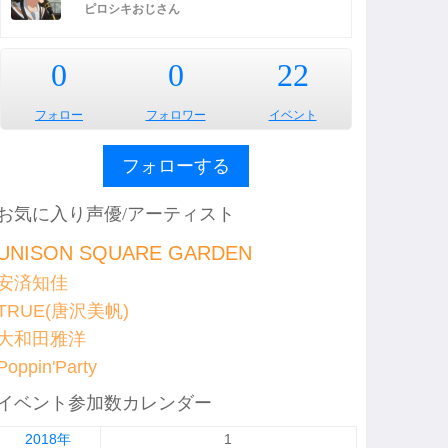
ピロシキおじさん
0
0
22
フォロー
フォロワー
イベント
フォローする
お気に入り声優/アーティスト
UNISON SQUARE GARDEN
安済知佳
TRUE(唐沢美帆)
大和田雅洋
Poppin'Party
イベント参加数カレンダー
2018年
1