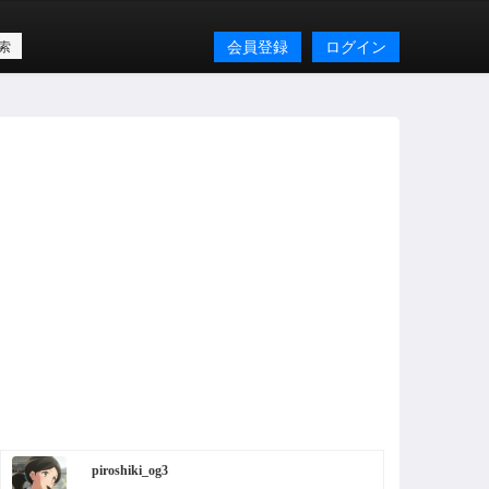
会員登録
ログイン
piroshiki_og3