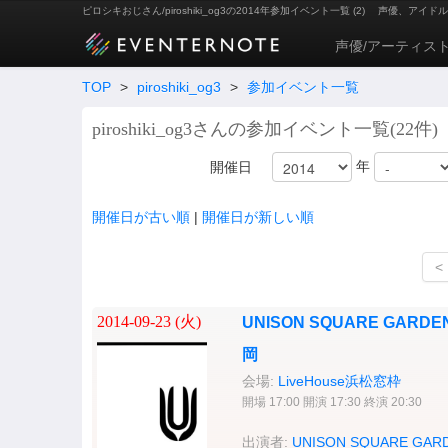
ピロシキおじさん/piroshiki_og3の2014年参加イベント一覧 (2)
声優、アイドル
声優/アーティス
TOP
>
piroshiki_og3
>
参加イベント一覧
piroshiki_og3さんの参加イベント一覧(22件)
年
開催日
開催日が古い順
|
開催日が新しい順
<
2014-09-23 (
火
)
UNISON SQUARE GARDEN 
岡
会場:
LiveHouse浜松窓枠
開場 17:00 開演 17:30 終演 20:30
出演者:
UNISON SQUARE GAR