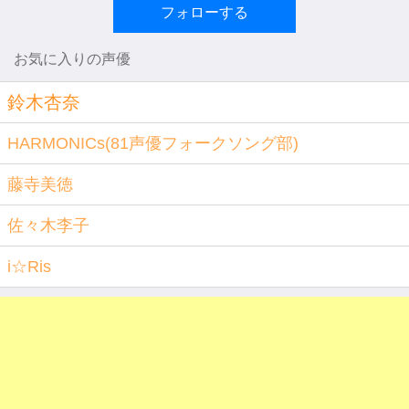
フォローする
お気に入りの声優
鈴木杏奈
HARMONICs(81声優フォークソング部)
藤寺美徳
佐々木李子
i☆Ris