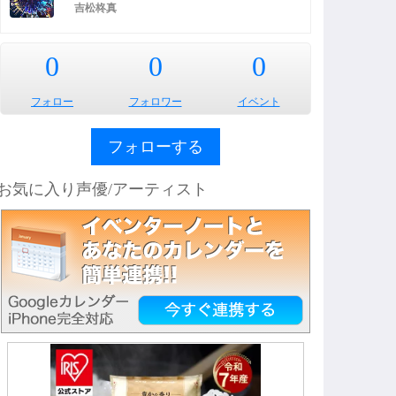
吉松柊真
0
0
0
フォロー
フォロワー
イベント
フォローする
お気に入り声優/アーティスト