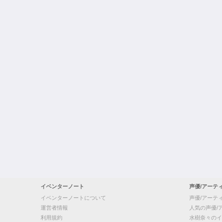
イベンターノート
声優/アーテ
イベンターノートについて
声優/アーテ
運営者情報
人気の声優/
利用規約
水樹奈々のイ