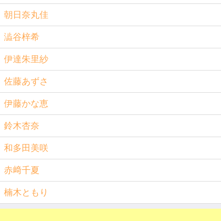
朝日奈丸佳
澁谷梓希
伊達朱里紗
佐藤あずさ
伊藤かな恵
鈴木杏奈
和多田美咲
赤﨑千夏
楠木ともり