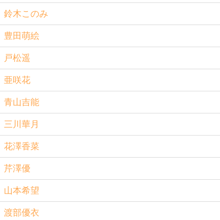
鈴木このみ
豊田萌絵
戸松遥
亜咲花
青山吉能
三川華月
花澤香菜
芹澤優
山本希望
渡部優衣