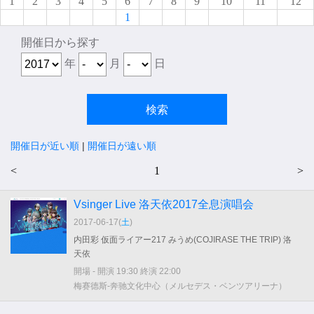
1
2
3
4
5
6
7
8
9
10
11
12
1
開催日から探す
年
月
日
開催日が近い順
|
開催日が遠い順
<
1
>
Vsinger Live 洛天依2017全息演唱会
2017-06-17(
土
)
内田彩 仮面ライアー217 みうめ(COJIRASE THE TRIP) 洛
天依
開場 - 開演 19:30 終演 22:00
梅赛德斯-奔驰文化中心（メルセデス・ベンツアリーナ）