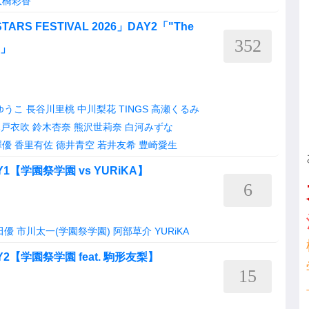
大橋彩香
RS FESTIVAL 2026」DAY2「"The
352
"」
ゆうこ
長谷川里桃
中川梨花
TINGS
高瀬くるみ
木戸衣吹
鈴木杏奈
熊沢世莉奈
白河みずな
澤優
香里有佐
徳井青空
若井友希
豊崎愛生
DAY1【学園祭学園 vs YURiKA】
6
田優
市川太一(学園祭学園)
阿部草介
YURiKA
DAY2【学園祭学園 feat. 駒形友梨】
15