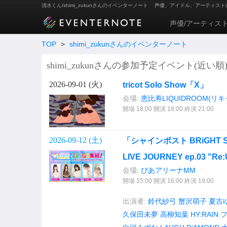
清水くん/shimi_zukunさんのイベンターノート
声優、アイドル、アーティスト
声優/アーティス
TOP
>
shimi_zukunさんのイベンターノート
shimi_zukunさんの参加予定イベント(近い順
2026-09-01 (
火
)
tricot Solo Show「X」
会場:
恵比寿LIQUIDROOM(リ
開場 18:00 開演 19:00 終演 21:00
2026-09-12 (
土
)
「シャインポスト BRiGHT ST
LIVE JOURNEY ep.03 "Re
会場:
ぴあアリーナMM
開場 15:00 開演 16:00 終演 19:00
出演者:
鈴代紗弓
蟹沢萌子
夏吉
久保田未夢
高柳知葉
HY:RAIN