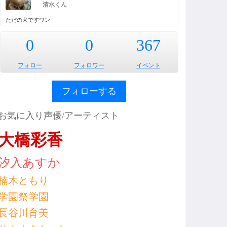
清水くん
ただの犬ですワン
0
0
367
フォロー
フォロワー
イベント
フォローする
お気に入り声優/アーティスト
大橋彩香
汐入あすか
楠木ともり
学園祭学園
長谷川育美