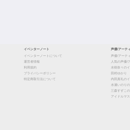
イベンターノート
声優/アーテ
イベンターノートについて
声優/アーテ
運営者情報
人気の声優/
利用規約
水樹奈々のイ
プライバシーポリシー
田村ゆかり
特定商取引法について
内田真礼のイ
水瀬いのりの
三森すずこの
アイドルマス