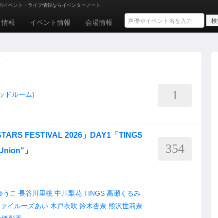
のイベント・ライブ情報ならイベンターノート
ト情報
イベント情報
会場情報
)
1
キッドルーム)
ARS FESTIVAL 2026」DAY1「TINGS
354
:Union"」
ゆうこ
長谷川里桃
中川梨花
TINGS
高瀬くるみ
ファイルーズあい
木戸衣吹
鈴木杏奈
熊沢世莉奈