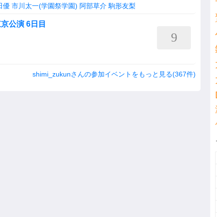
田優
市川太一(学園祭学園)
阿部草介
駒形友梨
 東京公演 6日目
9
shimi_zukunさんの参加イベントをもっと見る(367件)