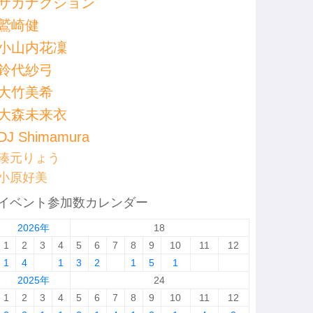
サカナクション
鷲崎健
小山内花凜
鈴代紗弓
大竹美希
大森未来衣
DJ Shimamura
湊元りょう
小原好美
イベント参加数カレンダー
2026年
18
1
2
3
4
5
6
7
8
9
10
11
12
1
4
1
3
2
1
5
1
2025年
24
1
2
3
4
5
6
7
8
9
10
11
12