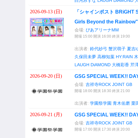
白河みずな
LAUGH DiAMOND
2026-09-13 (
日
)
「シャインポスト BRiGHT STA
Girls Beyond the Rainbow
会場:
ぴあアリーナMM
開場 15:00 開演 16:00 終演 19:00
出演者:
鈴代紗弓
蟹沢萌子
夏吉
久保田未夢
高柳知葉
HY:RAIN
LAUGH DiAMOND
大橋彩香
芹
2026-09-20 (
日
)
GSG SPECIAL WEEK!! 
会場:
吉祥寺ROCK JOINT GB
開場 18:00 開演 18:30 終演 21:00
出演者:
学園祭学園
青木佑磨
栗
2026-09-21 (
月
)
GSG SPECIAL WEEK!! 
会場:
吉祥寺ROCK JOINT GB
開場 17:00 開演 17:30 終演 20:00