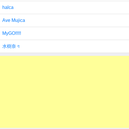
halca
Ave Mujica
MyGO!!!!!
水樹奈々