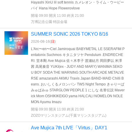
Hayashi XinU lil soft tennis カメレオン・ライム・ウーピー
パイ Hana Hope Flowerovlove
開場 09:00 開演 11:00 終演 21:00
万博記念公園 特設会場
SUMMER SONIC 2026 TOKYO 8/16
2026-08-16(
日
)
L'Arc〜en〜Ciel Jamiroquai BABYMETAL LE SSERAFIM P
entatonix Suchmos キタニタツヤ Pendulum .ENDRECHE
RI. 堂本剛 Ave Mujica 佐々木李子 渡瀬結月 岡田夢以 米澤
茜 高尾奏音 YUKI(ex - JUDY AND MARY) WANIMA SEKO
U BOY SODA THE WARNING SOUTH ARCADE METALVE
RSE amazarashi AKMU Travis Japan BAND-MAID Chilli B
eans. おいしくるメロンパン TWS Night Tempo きゃりーぱ
みゅぱみゅ STARGLOW PEOPLE 1 にしな 名誉伝説 Maver
ick Mom OSHIKIKEIGO yama HALCALI NOMELON NOLE
MON Ayumu Imazu
開場 09:00 開演 11:00 終演 21:00
ZOZOマリンスタジアム(千葉マリンスタジアム)
Ave Mujica 7th LIVE「Virtus」DAY1