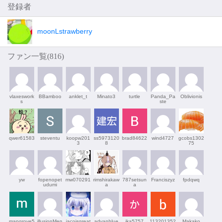
登録者
moonLstrawberry
ファン一覧(
816
)
vlaxeswork
BBamboo
anklet_t
Minato3
turtle
Panda_Pa
Oblivionis
s
ste
qwer61583
steventu
koopw201
ss5973120
brad84622
wind4727
gcobs1302
3
8
75
yw
fopenopet
mw070291
rimshirakaw
787setsun
Franciszyz
fpdqwq
udumi
a
a
mangrove5
illusionMen
jacoisgreat
advanblue
ika5757
113201352
Makako