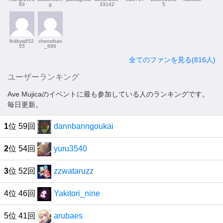
83
g
33142
5
lhdbyq652
chenzihan
55
_666
全てのファンを見る(816人)
ユーザーランキング
Ave Mujicaのイベントに最も参加している人のランキングです。
毎日更新。
1
位 59回
dannbanngoukai
2
位 54回
yuru3540
3
位 52回
zzwataruzz
4位 46回
Yakitori_nine
5位 41回
arubaes