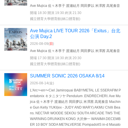
Ave Mujica 佐々木李子 渡瀬結月 岡田夢以 米澤茜 高尾奏音
開場 18:30 開演 19:30 終演 21:30
國立體育大學體育館(林口體育館)
Ave Mujica LIVE TOUR 2026「Exitus」台北
公演 Day.2
2026-08-09(
日
)
Ave Mujica 佐々木李子 渡瀬結月 岡田夢以 米澤茜 高尾奏音
開場 17:30 開演 18:30 終演 20:30
國立體育大學體育館(林口體育館)
SUMMER SONIC 2026 OSAKA 8/14
2026-08-14(
金
)
L'Arc〜en〜Ciel Jamiroquai BABYMETAL LE SSERAFIM P
entatonix キタニタツヤ Pendulum .ENDRECHERI. Ave Mu
jica 佐々木李子 渡瀬結月 岡田夢以 米澤茜 高尾奏音 Machin
e Gun Kelly YUKI(ex - JUDY AND MARY) AKMU Chilli Bea
ns. NECTAR WOODE SEKOU SOUTH ARCADE TWS THE
WARNING DRUNKEN KONG 大沢伸一 WANIMA DECEMB
ER 10 BOY SODA METALVERSE PompadollS in-d Masato