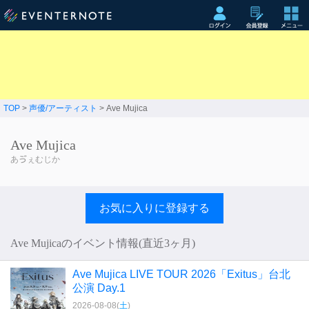
TOP
>
声優/アーティスト
> Ave Mujica
Ave Mujica
あゔぇむじか
お気に入りに登録する
Ave Mujicaのイベント情報(直近3ヶ月)
Ave Mujica LIVE TOUR 2026「Exitus」台北
公演 Day.1
2026-08-08(
土
)