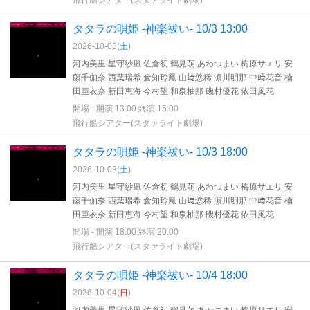
飛行船シアター(スタァライト劇場)
タタラの唄姫 -神楽祓い- 10/3 13:00
2026-10-03(
土
)
河内美里 星守紗凪 佐倉初 鶴見萌 あわつまい 梅原サエリ 安
藤千伽奈 西葉瑞希 倉知玲鳳 山﨑悠稀 濵川明那 中﨑花音 楠
田亜衣奈 新田恵海 今村望 和泉柚那 磯村優花 依田風花
開場 - 開演 13:00 終演 15:00
飛行船シアター(スタァライト劇場)
タタラの唄姫 -神楽祓い- 10/3 18:00
2026-10-03(
土
)
河内美里 星守紗凪 佐倉初 鶴見萌 あわつまい 梅原サエリ 安
藤千伽奈 西葉瑞希 倉知玲鳳 山﨑悠稀 濵川明那 中﨑花音 楠
田亜衣奈 新田恵海 今村望 和泉柚那 磯村優花 依田風花
開場 - 開演 18:00 終演 20:00
飛行船シアター(スタァライト劇場)
タタラの唄姫 -神楽祓い- 10/4 18:00
2026-10-04(
日
)