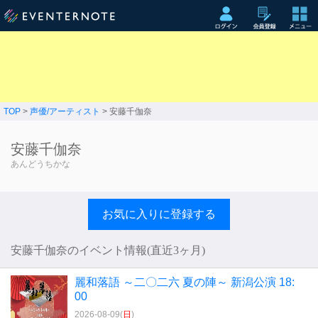
TOP
>
声優/アーティスト
> 安藤千伽奈
安藤千伽奈
あんどうちかな
お気に入りに登録する
安藤千伽奈のイベント情報(直近3ヶ月)
麗和落語 ～二〇二六 夏の陣～ 新潟公演 18:
00
2026-08-09(
日
)