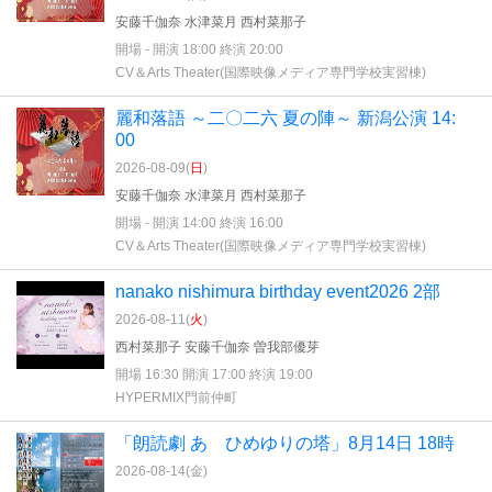
安藤千伽奈 水津菜月 西村菜那子
開場 - 開演 18:00 終演 20:00
CV＆Arts Theater(国際映像メディア専門学校実習棟)
麗和落語 ～二〇二六 夏の陣～ 新潟公演 14:
00
2026-08-09(
日
)
安藤千伽奈 水津菜月 西村菜那子
開場 - 開演 14:00 終演 16:00
CV＆Arts Theater(国際映像メディア専門学校実習棟)
nanako nishimura birthday event2026 2部
2026-08-11(
火
)
西村菜那子 安藤千伽奈 曽我部優芽
開場 16:30 開演 17:00 終演 19:00
HYPERMIX門前仲町
「朗読劇 あゝひめゆりの塔」8月14日 18時
2026-08-14(
金
)