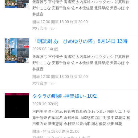
飯塚雅弓 宮村優子 両國宏 大内厚雄 ハマツタカシ 谷真理佳
野中ここな 安藤千伽奈 佐々木優佳里 北澤早紀 天音みほ 小
林凜音
開場 17:30 開演 18:00 終演 20:00
六行会ホール
「朗読劇 あゝひめゆりの塔」8月14日 13時
2026-08-14(
金
)
飯塚雅弓 宮村優子 両國宏 大内厚雄 ハマツタカシ 谷真理佳
野中ここな 安藤千伽奈 佐々木優佳里 北澤早紀 天音みほ 小
林凜音
開場 12:30 開演 13:00 終演 15:00
六行会ホール
タタラの唄姫 -神楽祓い- 10/2
2026-10-02(
金
)
河内美里 星守紗凪 佐倉初 鶴見萌 あわつまい 梅原サエリ 安
藤千伽奈 西葉瑞希 倉知玲鳳 山﨑悠稀 濵川明那 中﨑花音 楠
田亜衣奈 新田恵海 今村望 和泉柚那 磯村優花 依田風花
開場 - 開演 19:00 終演 21:00