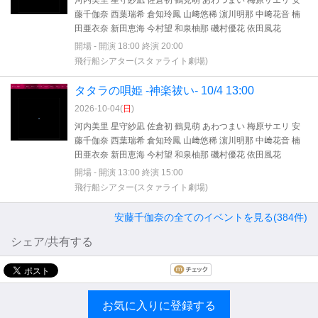
河内美里 星守紗凪 佐倉初 鶴見萌 あわつまい 梅原サエリ 安
藤千伽奈 西葉瑞希 倉知玲鳳 山﨑悠稀 濵川明那 中﨑花音 楠
田亜衣奈 新田恵海 今村望 和泉柚那 磯村優花 依田風花
開場 - 開演 18:00 終演 20:00
飛行船シアター(スタァライト劇場)
タタラの唄姫 -神楽祓い- 10/4 13:00
2026-10-04(
日
)
河内美里 星守紗凪 佐倉初 鶴見萌 あわつまい 梅原サエリ 安
藤千伽奈 西葉瑞希 倉知玲鳳 山﨑悠稀 濵川明那 中﨑花音 楠
田亜衣奈 新田恵海 今村望 和泉柚那 磯村優花 依田風花
開場 - 開演 13:00 終演 15:00
飛行船シアター(スタァライト劇場)
安藤千伽奈の全てのイベントを見る(384件)
シェア/共有する
お気に入りに登録する