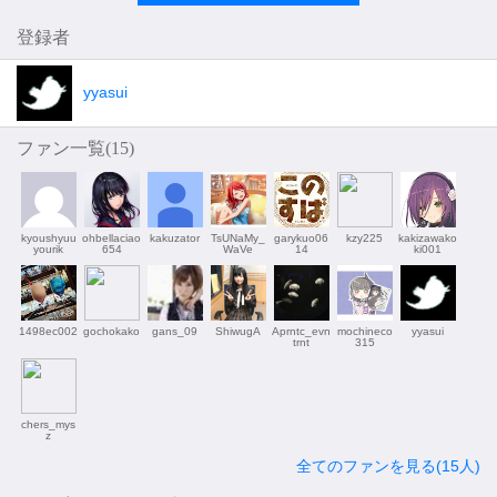
登録者
yyasui
ファン一覧(
15
)
kyoushyuu
ohbellaciao
kakuzator
TsUNaMy_
garykuo06
kzy225
kakizawako
yourik
654
WaVe
14
ki001
1498ec002
gochokako
gans_09
ShiwugA
Aprntc_evn
mochineco
yyasui
trnt
315
chers_mys
z
全てのファンを見る(15人)