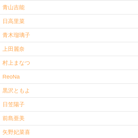
青山吉能
日高里菜
青木瑠璃子
上田麗奈
村上まなつ
ReoNa
黒沢ともよ
日笠陽子
前島亜美
矢野妃菜喜