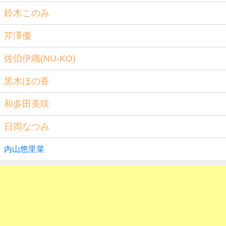
鈴木このみ
芹澤優
佐伯伊織(NU-KO)
黒木ほの香
和多田美咲
日岡なつみ
内山悠里菜