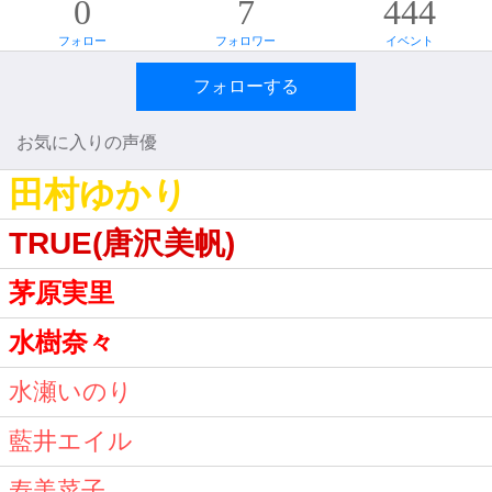
0
7
444
フォロー
フォロワー
イベント
フォローする
お気に入りの声優
田村ゆかり
TRUE(唐沢美帆)
茅原実里
水樹奈々
水瀬いのり
藍井エイル
寿美菜子