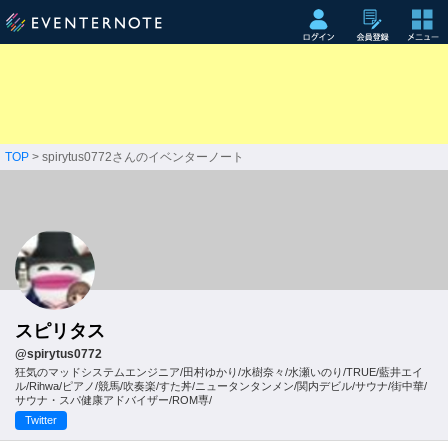
TOP
> spirytus0772さんのイベンターノート
スピリタス
@spirytus0772
狂気のマッドシステムエンジニア/田村ゆかり/水樹奈々/水瀬いのり/TRUE/藍井エイ
ル/Rihwa/ピアノ/競馬/吹奏楽/すた丼/ニュータンタンメン/関内デビル/サウナ/街中華/
サウナ・スパ健康アドバイザー/ROM専/
Twitter