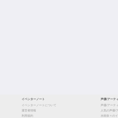
イベンターノート
声優/アーテ
イベンターノートについて
声優/アーテ
運営者情報
人気の声優/
利用規約
水樹奈々のイ