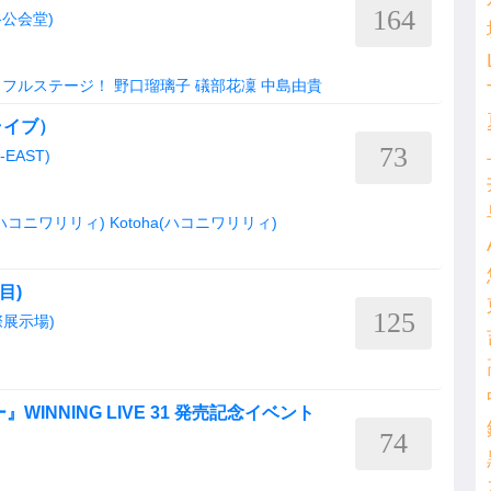
164
渋谷公会堂)
ラフルステージ！
野口瑠璃子
礒部花凜
中島由貴
ライブ）
73
O-EAST)
(ハコニワリリィ)
Kotoha(ハコニワリリィ)
目)
125
展示場)
INNING LIVE 31 発売記念イベント
74