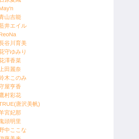
May'n
青山吉能
藍井エイル
ReoNa
長谷川育美
花守ゆみり
花澤香菜
上田麗奈
鈴木このみ
守屋亨香
鷹村彩花
TRUE(唐沢美帆)
羊宮妃那
鬼頭明里
野中ここな
伊藤美来