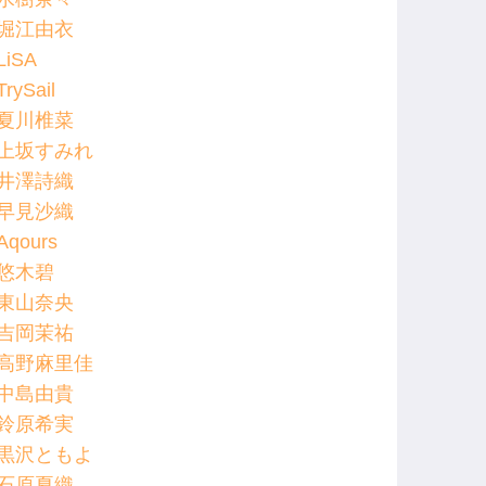
堀江由衣
LiSA
TrySail
夏川椎菜
上坂すみれ
井澤詩織
早見沙織
Aqours
悠木碧
東山奈央
吉岡茉祐
高野麻里佳
中島由貴
鈴原希実
黒沢ともよ
石原夏織