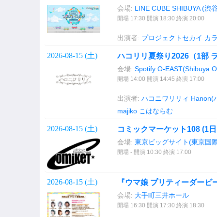
会場:
LINE CUBE SHIBUYA (
開場 17:30 開演 18:30 終演 20:00
出演者:
プロジェクトセカイ カ
2026-08-15 (
土
)
ハコリリ夏祭り2026（1部 
会場:
Spotify O-EAST(Shibuya 
開場 14:00 開演 14:45 終演 17:00
出演者:
ハコニワリリィ
Hanon
majiko
こはならむ
2026-08-15 (
土
)
コミックマーケット108 (1日
会場:
東京ビッグサイト(東京国際
開場 - 開演 10:30 終演 17:00
2026-08-15 (
土
)
『ウマ娘 プリティーダービー』W
会場:
大手町三井ホール
開場 16:30 開演 17:30 終演 18:30