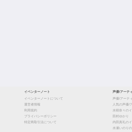
イベンターノート
声優/アーテ
イベンターノートについて
声優/アーテ
運営者情報
人気の声優/
利用規約
水樹奈々のイ
プライバシーポリシー
田村ゆかり
特定商取引法について
内田真礼のイ
水瀬いのりの