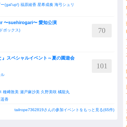
al’up!)
福原綾香
星希成奏
海弓シュリ
Tour 〜suehirogari〜 愛知公演
70
ードボックス)
と』スペシャルイベント～夏の園遊会
101
ール
幸
種﨑敦美
瀬戸麻沙美
久野美咲
橘龍丸
森遥香
tailrope7362819さんの参加イベントをもっと見る(65件)