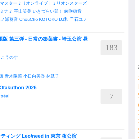
マスターミリオンライブ！ミリオンスターズ
ミナミ
平山笑美
いきづらい部！
綾咲穂音
涼ノ瀬葵音
ChouCho
KOTOKO
DJ和
千石ユノ
張版 第三弾 - 日常の築葉書 - 埼玉公演 昼
183
アこうのす
凛
青木陽菜
小日向美香
林鼓子
 Otakuthon 2026
7
tréal
グ Leo/need in 東京 夜公演