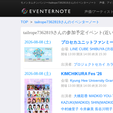
モメンタムチンパンジー/tailrope7362819さんのイベンターノート
声優、アイ
声優/アーティス
TOP
>
tailrope7362819さんのイベンターノート
tailrope7362819さんの参加予定イベント(近
2026-08-08 (
土
)
プロセカユニットファンミーティン
会場:
LINE CUBE SHIBUYA (
開場 13:00 開演 14:00 終演 15:30
出演者:
プロジェクトセカイ カ
2026-08-08 (
土
)
KIMCHIKURA Fes '26
会場:
Kyung Hee University Gra
開場 13:00 開演 14:00 終演 20:00
出演者:
大橋彩香
MADKID
YOU-
KAZUKI(MADKID)
SHIN(MADKI
中村繪里子
今井麻美
長谷川明子