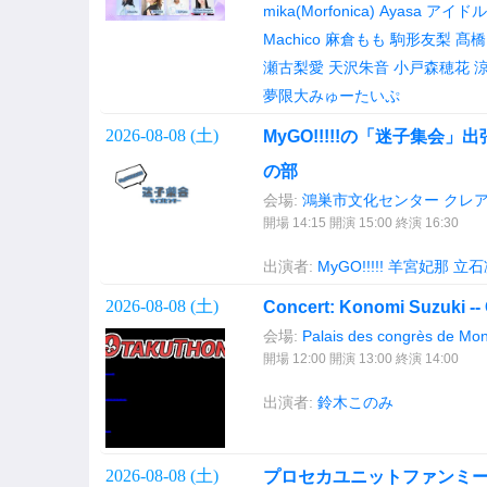
mika(Morfonica)
Ayasa
アイドル
Machico
麻倉もも
駒形友梨
髙橋
瀬古梨愛
天沢朱音
小戸森穂花
夢限大みゅーたいぷ
2026-08-08 (
土
)
MyGO!!!!!の「迷子集会」出
の部
会場:
鴻巣市文化センター クレ
開場 14:15 開演 15:00 終演 16:30
出演者:
MyGO!!!!!
羊宮妃那
立石
2026-08-08 (
土
)
Concert: Konomi Suzuki --
会場:
Palais des congrès de Mon
開場 12:00 開演 13:00 終演 14:00
出演者:
鈴木このみ
2026-08-08 (
土
)
プロセカユニットファンミーティン