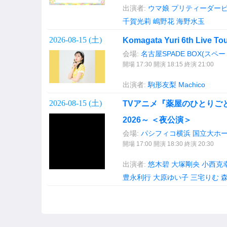
出演者:
ウマ娘 プリティーダービー(g
千賀光莉
嶋野花
海野水玉
2026-08-15 (
土
)
Komagata Yuri 6th Live 
会場:
名古屋SPADE BOX(スペ
開場 17:30 開演 18:15 終演 21:00
出演者:
駒形友梨
Machico
2026-08-15 (
土
)
TVアニメ『薬屋のひとりご
2026～ ＜夜公演＞
会場:
パシフィコ横浜 国立大ホ
開場 17:00 開演 18:30 終演 20:30
出演者:
悠木碧
大塚剛央
小西克
豊永利行
大原ゆい子
三宅りむ