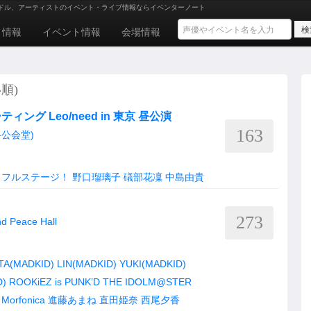
ドル、アーティストのイベント・ライブ情報ならイベンターノート
ト情報
イベント情報
会場情報
い順)
グ Leo/need in 東京 昼公演
163
渋谷公会堂)
ラフルステージ！
野口瑠璃子
礒部花凜
中島由貴
273
nd Peace Hall
TA(MADKID)
LIN(MADKID)
YUKI(MADKID)
D)
ROOKiEZ is PUNK’D
THE IDOLM@STER
Morfonica
進藤あまね
直田姫奈
西尾夕香