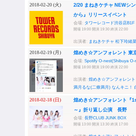
2018-02-20 (
火
)
2/20 まねきケチャ NE
から』リリースイベント
会場:
タワーレコード渋谷店B1F CU
開場 19:00 開演 19:30 終演 22:00
出演者:
まねきケチャ
松下玲緒
2018-02-19 (
月
)
煌めき☆アンフォレント 東京定
会場:
Spotify O-nest(Shibuya O-
開場 18:00 開演 19:00 終演 22:00
出演者:
煌めき☆アンフォレント
満月るな(二條満月)
なんキニ！
2018-02-18 (
日
)
煌めき☆アンフォレント『1s
～』折り返し公演 長野
会場:
長野CLUB JUNK BOX
開場 13:00 開演 13:30 終演 17:00