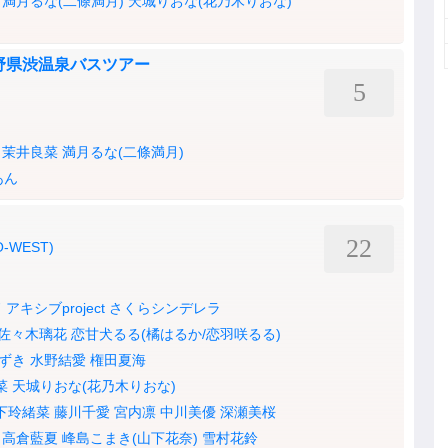
満月るな(二條満月)
天城りおな(花乃木りおな)
野県渋温泉バスツアー
5
茉井良菜
満月るな(二條満月)
あん
22
 O-WEST)
ド
アキシブproject
さくらシンデレラ
佐々木璃花
恋甘犬るる(橘はるか/恋羽咲るる)
ずき
水野結愛
権田夏海
菜
天城りおな(花乃木りおな)
下玲緒菜
藤川千愛
宮内凛
中川美優
深瀬美桜
高倉藍夏
峰島こまき(山下花奈)
雪村花鈴