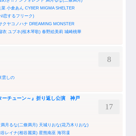
煌めき☆アンフォレント
満月るな(二條満月)
良菜
小倉あん
CY8ER
MIGMA SHELTER
uri/恋するフリーク)
サクヤコノハナ
DREAMING MONSTER
瑠衣
ユブネ(桜木琴歌)
春野絵美莉
城崎桃華
8
東雲しの
スターチューン～』折り返し公演 神戸
17
満月るな(二條満月)
天城りおな(花乃木りおな)
相谷レイナ(相谷麗菜)
星熊南巫
海羽凜