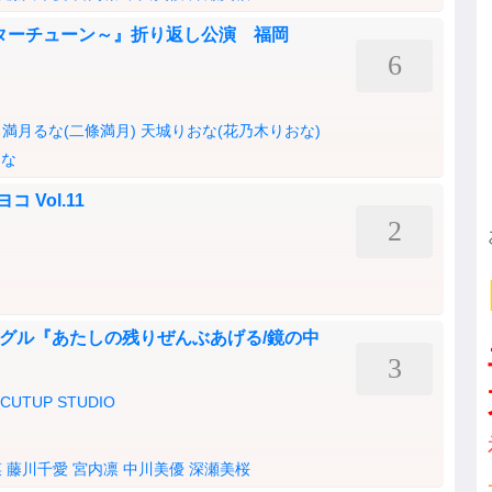
スターチューン～』折り返し公演 福岡
6
満月るな(二條満月)
天城りおな(花乃木りおな)
りな
 Vol.11
2
Wシングル『あたしの残りぜんぶあげる/鏡の中
3
TUP STUDIO
菜
藤川千愛
宮内凛
中川美優
深瀬美桜