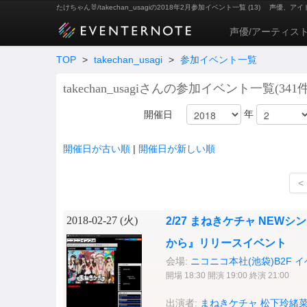
たけちゃん🐰/takechan_usagiの2018年2月参加イベント一覧 (13)
声優、アイ
声優/アーティス
TOP
>
takechan_usagi
>
参加イベント一覧
takechan_usagiさんの参加イベント一覧(341件
年
開催日
開催日が古い順
|
開催日が新しい順
<
2018-02-27 (
火
)
2/27 まねきケチャ NE
から』リリースイベント
会場:
ニコニコ本社(池袋)B2F 
開場 18:30 開演 19:00 終演 21:00
出演者:
まねきケチャ
松下玲緒