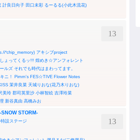
恵
計良日向子
田口未彩
るーるる(小此木流花)
13
./i*chip_memory)
アキシブproject
しょってくるッ!!!
煌めき☆アンフォレント
ールズ
それでも時代はまわってます。
キニ！
Pimm's
FES☆TIVE
Flower Notes
KISS
茉井良菜
天城りおな(花乃木りおな)
沢美玲
郡司英里沙
小林智絵
吉澤玲菜
理
新谷真由
高橋みお
-SNOW STORM-
13
外特設ステージ