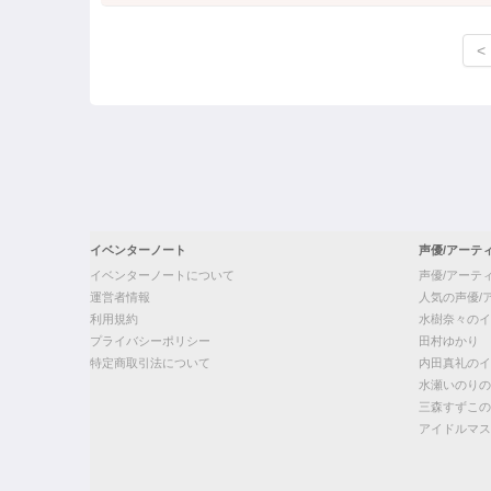
<
イベンターノート
声優/アーテ
イベンターノートについて
声優/アーテ
運営者情報
人気の声優/
利用規約
水樹奈々のイ
プライバシーポリシー
田村ゆかり
特定商取引法について
内田真礼のイ
水瀬いのりの
三森すずこの
アイドルマス