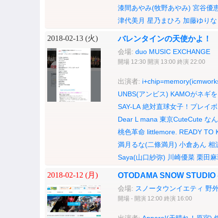
漆間あやみ(牧野あやみ)
宮谷優
津代美月
星乃まひろ
加藤ゆりな
2018-02-13 (
火
)
バレンタインの天使かよ！
会場:
duo MUSIC EXCHANGE
開場 12:30 開演 13:00 終演 22:00
出演者:
i+chip=memory(icmworks
UNBS(アンビス)
KAMOがネギを
SAY-LA
絶対直球女子！プレイボ
Dear L mana
東京CuteCute
なん
桃色革命
littlemore.
READY TO 
満月るな(二條満月)
小倉あん
相
Saya(山口紗弥)
川崎優菜
栗田麻
2018-02-12 (
月
)
OTODAMA SNOW STUDIO 
会場:
スノータウンイエティ 野
開場 - 開演 12:00 終演 16:00