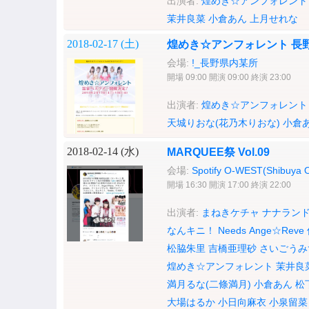
出演者:
煌めき☆アンフォレント
茉井良菜
小倉あん
上月せれな
2018-02-17 (
土
)
煌めき☆アンフォレント 長
会場:
!_長野県内某所
開場 09:00 開演 09:00 終演 23:00
出演者:
煌めき☆アンフォレント
天城りおな(花乃木りおな)
小倉
2018-02-14 (
水
)
MARQUEE祭 Vol.09
会場:
Spotify O-WEST(Shibuya
開場 16:30 開演 17:00 終演 22:00
出演者:
まねきケチャ
ナナラン
なんキニ！
Needs
Ange☆Reve
松脇朱里
吉橋亜理砂
さいごうみ
煌めき☆アンフォレント
茉井良
満月るな(二條満月)
小倉あん
松
大場はるか
小日向麻衣
小泉留菜