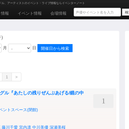
ドル、アーティストのイベント・ライブ情報ならイベンターノート
ト情報
イベント情報
会場情報
)
月
日
1
>
Wシングル『あたしの残りぜんぶあげる/鏡の中
1
イベントスペース(閉館)
菜
藤川千愛
宮内凛
中川美優
深瀬美桜