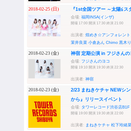
2018-02-25 (
日
)
『1st全国ツアー ～太陽≦
会場:
福岡INSA(インザ)
開場 17:00 開演 17:30 終演 21:00
出演者:
煌めき☆アンフォレント
茉井良菜
小倉あん
Chimo
黒木
2018-02-23 (
金
)
神宿 定期公演 in フジさんのヨコ
会場:
フジさんのヨコ
開場 19:10 開演 19:30 終演 22:30
出演者:
神宿
2018-02-23 (
金
)
2/23 まねきケチャ NE
から』リリースイベント
会場:
タワーレコード渋谷店B1F CU
開場 19:00 開演 19:30 終演 22:00
出演者:
まねきケチャ
松下玲緒