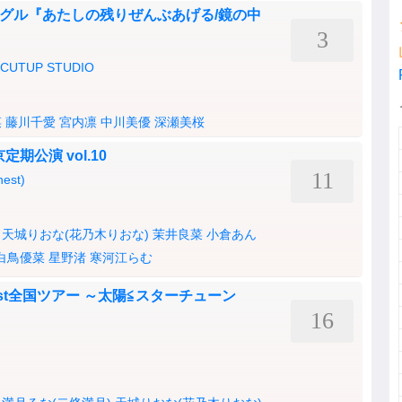
Wシングル『あたしの残りぜんぶあげる/鏡の中
3
TUP STUDIO
菜
藤川千愛
宮内凛
中川美優
深瀬美桜
期公演 vol.10
11
nest)
天城りおな(花乃木りおな)
茉井良菜
小倉あん
白鳥優菜
星野渚
寒河江らむ
t全国ツアー ～太陽≦スターチューン
16