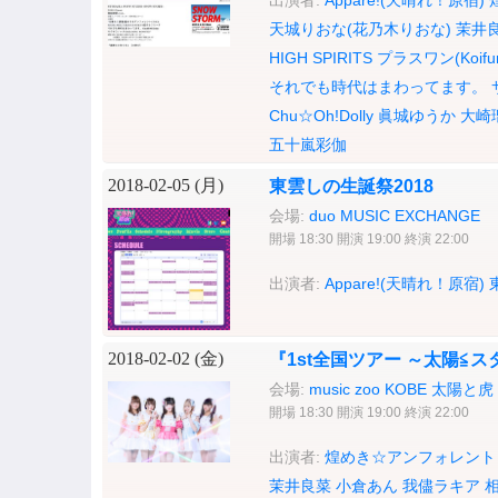
出演者:
Appare!(天晴れ！原宿)
天城りおな(花乃木りおな)
茉井
HIGH SPIRITS
プラスワン(Koif
それでも時代はまわってます。
Chu☆Oh!Dolly
眞城ゆうか
大崎
五十嵐彩伽
2018-02-05 (
月
)
東雲しの生誕祭2018
会場:
duo MUSIC EXCHANGE
開場 18:30 開演 19:00 終演 22:00
出演者:
Appare!(天晴れ！原宿)
2018-02-02 (
金
)
『1st全国ツアー ～太陽≦
会場:
music zoo KOBE 太陽と虎
開場 18:30 開演 19:00 終演 22:00
出演者:
煌めき☆アンフォレント
茉井良菜
小倉あん
我儘ラキア