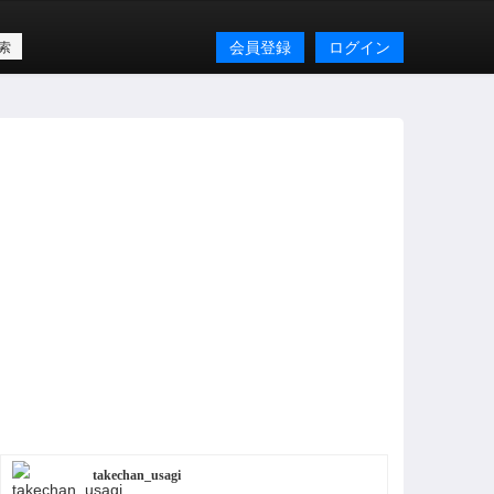
会員登録
ログイン
takechan_usagi