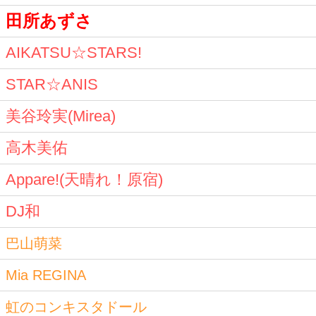
田所あずさ
AIKATSU☆STARS!
STAR☆ANIS
美谷玲実(Mirea)
高木美佑
Appare!(天晴れ！原宿)
DJ和
巴山萌菜
Mia REGINA
虹のコンキスタドール