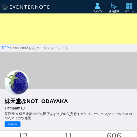
TOP
> tmsama3さんのイベンターノート
妹天堂@NOT_ODAYAKA
@tmsama3
芹澤優,久保田未夢,i☆Ris,田所あずさ,WUG,妄想キャリブレーション,star anis,dear st
age,アイカツ難民
Twitter
12
11
606