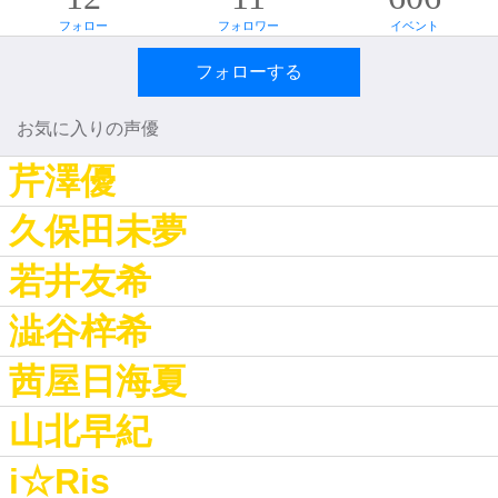
フォロー
フォロワー
イベント
フォローする
お気に入りの声優
芹澤優
久保田未夢
若井友希
澁谷梓希
茜屋日海夏
山北早紀
i☆Ris