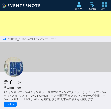
TOP
> tomn_heeさんのイベンターノート
テイエン
@tomn_hee
Aチャンネルファン=Aチャンネラー 福原香織ファン=フクハラー かと＊ふくファン=
＊（アスタリスク） FUNCTION6chファン 河野万里奈ファン=マリナーズ 中日ファ
ン=ドラキチ I-1club推し WUGも見に行きます 高木美佑さんも応援します
Twitter