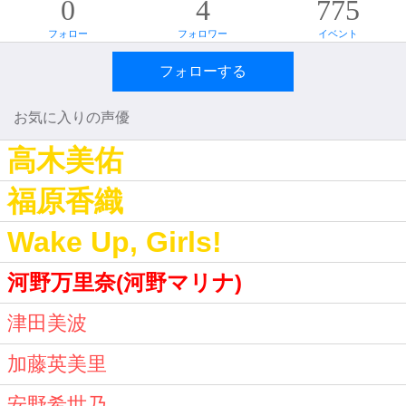
0
4
775
フォロー
フォロワー
イベント
フォローする
お気に入りの声優
高木美佑
福原香織
Wake Up, Girls!
河野万里奈(河野マリナ)
津田美波
加藤英美里
安野希世乃