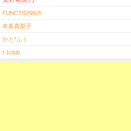
FUNCTION6ch
本多真梨子
かと*ふく
I-1club