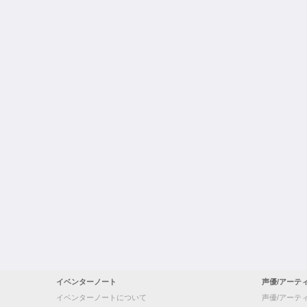
イベンターノート
声優/アーテ
イベンターノートについて
声優/アーテ