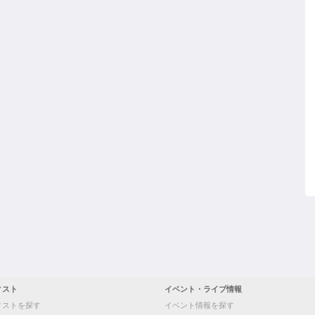
ィスト
イベント・ライブ情報
ィストを探す
イベント情報を探す