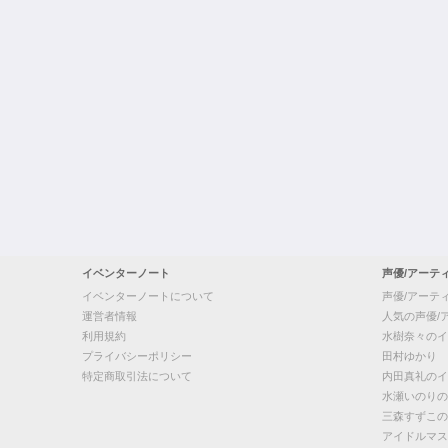
イベンターノート
声優/アーテ
イベンターノートについて
声優/アーテ
運営者情報
人気の声優/
利用規約
水樹奈々のイ
プライバシーポリシー
田村ゆかり
特定商取引法について
内田真礼のイ
水瀬いのりの
三森すずこの
アイドルマス