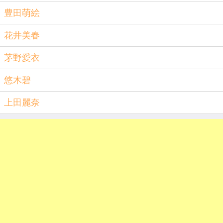
豊田萌絵
花井美春
茅野愛衣
悠木碧
上田麗奈