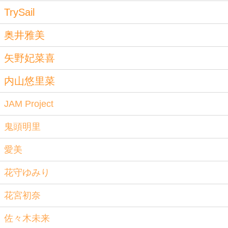
TrySail
奥井雅美
矢野妃菜喜
内山悠里菜
JAM Project
鬼頭明里
愛美
花守ゆみり
花宮初奈
佐々木未来