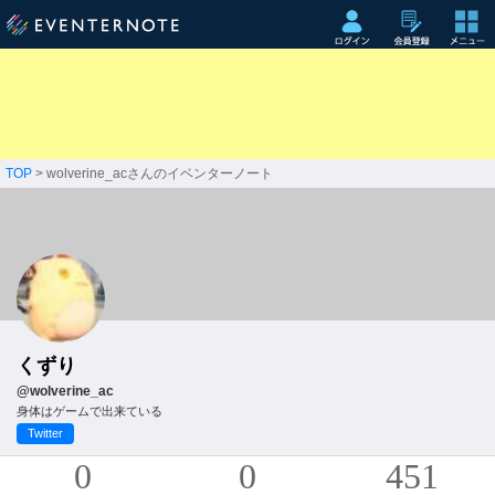
TOP
> wolverine_acさんのイベンターノート
くずり
@wolverine_ac
身体はゲームで出来ている
Twitter
0
0
451