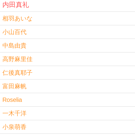
内田真礼
相羽あいな
小山百代
中島由貴
高野麻里佳
仁後真耶子
富田麻帆
Roselia
一木千洋
小泉萌香