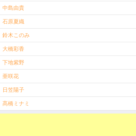
中島由貴
石原夏織
鈴木このみ
大橋彩香
下地紫野
亜咲花
日笠陽子
髙橋ミナミ