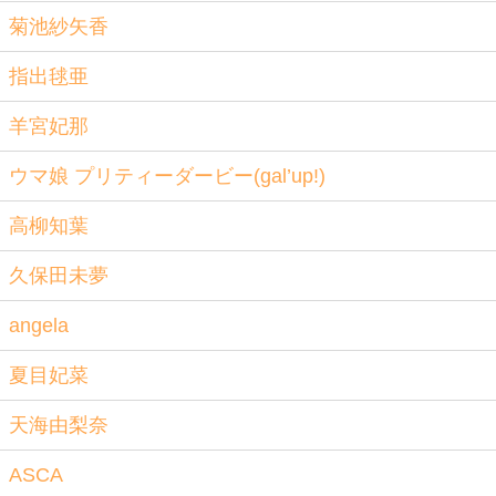
菊池紗矢香
指出毬亜
羊宮妃那
ウマ娘 プリティーダービー(gal’up!)
高柳知葉
久保田未夢
angela
夏目妃菜
天海由梨奈
ASCA