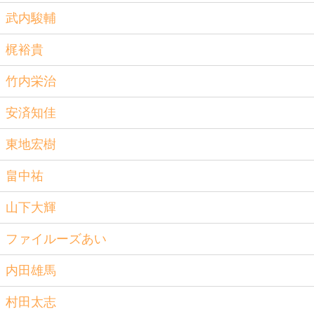
武内駿輔
梶裕貴
竹内栄治
安済知佳
東地宏樹
畠中祐
山下大輝
ファイルーズあい
内田雄馬
村田太志