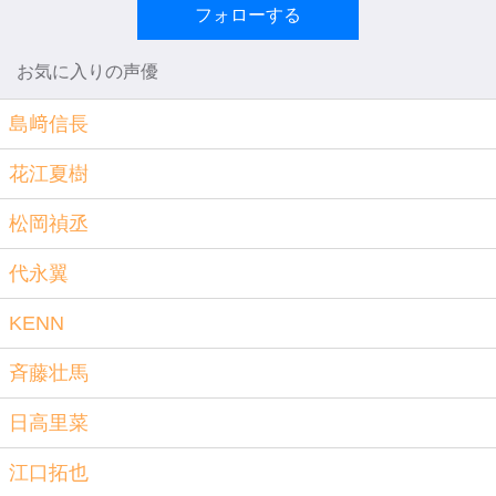
フォローする
お気に入りの声優
島﨑信長
花江夏樹
松岡禎丞
代永翼
KENN
斉藤壮馬
日高里菜
江口拓也