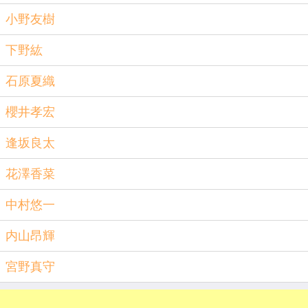
小野友樹
下野紘
石原夏織
櫻井孝宏
逢坂良太
花澤香菜
中村悠一
内山昂輝
宮野真守