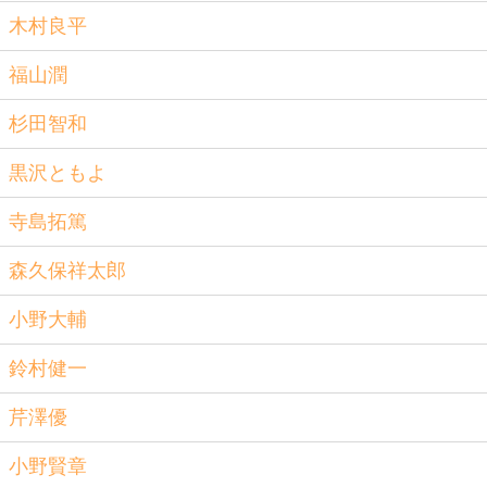
木村良平
福山潤
杉田智和
黒沢ともよ
寺島拓篤
森久保祥太郎
小野大輔
鈴村健一
芹澤優
小野賢章