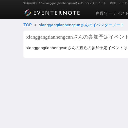
湘南新宿ライン/xianggangtianhengcunさんのイベンターノート
声優、アイド
声優/アーティス
TOP
>
xianggangtianhengcunさんのイベンターノート
xianggangtianhengcunさんの参加予定イベン
xianggangtianhengcunさんの直近の参加予定イベン