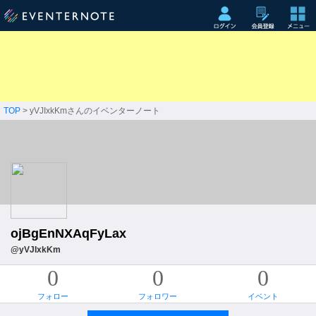
TOP
> yVJIxkKmさんのイベンターノート
ojBgEnNXAqFyLax
@yVJIxkKm
0
0
0
フォロー
フォロワー
イベント